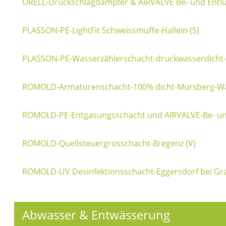
ORELL-Druckschlagdämpfer & AIRVALVE Be- und Entlü
PLASSON-PE-LightFit Schweissmuffe-Hallein (S)
PLASSON-PE-Wasserzählerschacht-druckwasserdicht-
ROMOLD-Armaturenschacht-100% dicht-Mursberg-Wa
ROMOLD-PE-Entgasungsschacht und AIRVALVE-Be- und 
ROMOLD-Quellsteuergrosschacht-Bregenz (V)
ROMOLD-UV Desinfektionsschacht-Eggersdorf bei Gra
Abwasser & Entwässerung