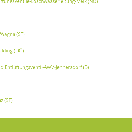
ftungsventile-Löschwasserleitung-Melk (NÖ)
Wagna (ST)
lding (OÖ)
Entlüftungsventil-AWV-Jennersdorf (B)
z (ST)