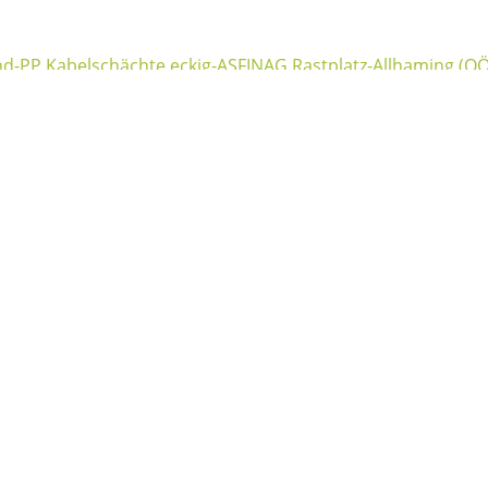
-PP Kabelschächte eckig-ASFINAG Rastplatz-Allhaming (OÖ
n (W)
rich Ebner GmbH. | Münchner Bundesstraße 116 | 5020 Sa
+43 662 627 628–0
|
info(xmsAt)friedrich-ebner(xmsDot)at