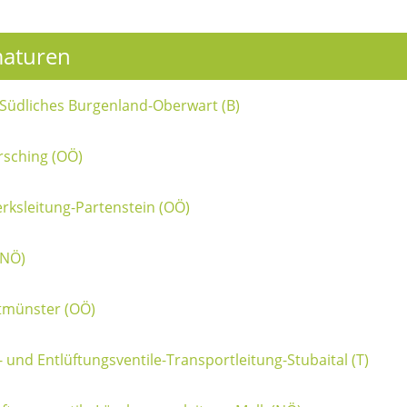
maturen
Südliches Burgenland-Oberwart (B)
rsching (OÖ)
rksleitung-Partenstein (OÖ)
(NÖ)
tmünster (OÖ)
nd Entlüftungsventile-Transportleitung-Stubaital (T)