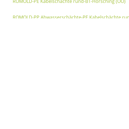
ROMOLD-PE Kabelschächte rund-B1-Hörsching (OÖ)
ROMOLD-PP Abwasserschächte-PE Kabelschächte rund
ROMOLD-Rom-Box-ÖFB Campus Seestadt Aspern-Wie
Fried