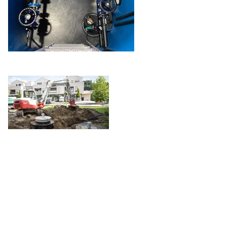
Die Umsetzung
Der Schacht wurde fachgerecht von der
Marktgemeinde Eggersdorf bei Graz versetzt und vom
Kundenservice der Firma AQUAFIDES GmbH in Betrieb
genommen.