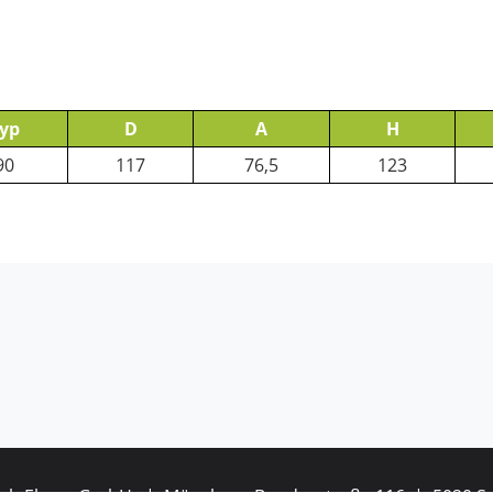
yp
D
A
H
90
117
76,5
123