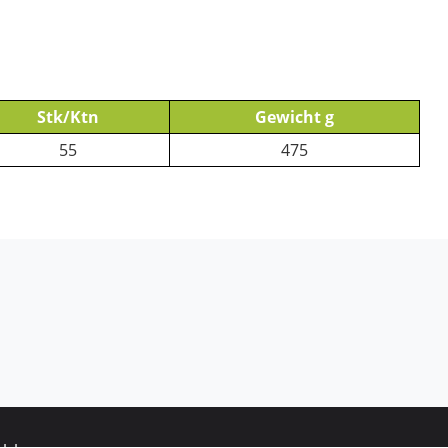
Stk/Ktn
Gewicht g
55
475