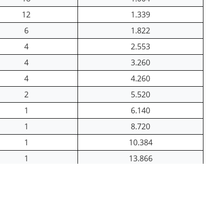
12
1.339
6
1.822
4
2.553
4
3.260
4
4.260
2
5.520
1
6.140
1
8.720
1
10.384
1
13.866
1
15.800
1
20.200
1
28.000