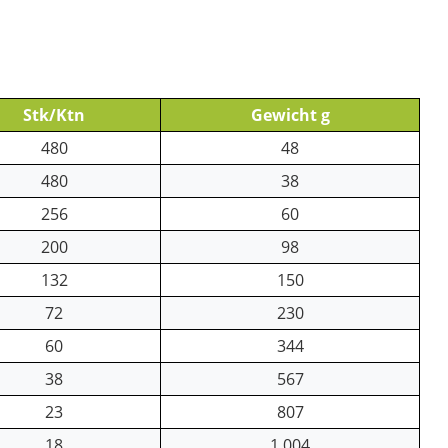
Stk/Ktn
Gewicht g
480
48
480
38
256
60
200
98
132
150
72
230
60
344
38
567
23
807
18
1.004