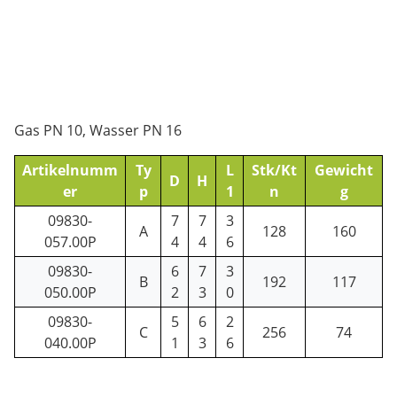
Gas PN 10, Wasser PN 16
Artikelnumm
Ty
L
Stk/Kt
Gewicht
D
H
er
p
1
n
g
09830-
7
7
3
A
128
160
057.00P
4
4
6
09830-
6
7
3
B
192
117
050.00P
2
3
0
09830-
5
6
2
C
256
74
040.00P
1
3
6