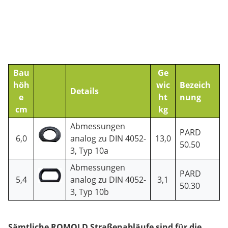
Bau
Ge
höh
wic
Bezeich
Details
e
ht
nung
cm
kg
Abmessungen
PARD
6,0
analog zu DIN 4052-
13,0
50.50
3, Typ 10a
Abmessungen
PARD
5,4
analog zu DIN 4052-
3,1
50.30
3, Typ 10b
Sämtliche ROMOLD Straßenabläufe sind für die