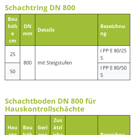
Schachtring DN 800
Bau
höh
DN
Bezeichnu
Details
e
mm
ng
cm
I PP E 80/25
25
S
800
mit Steigstufen
I PP E 80/50
50
S
Schachtboden DN 800 für
Hauskontrollschächte
Zus
Hau
Bau
Geri
ätzl
ptg
höh
nne
iche
Bezeichnu