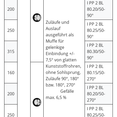
I PP 2 BL
200
80.20/50-
90°
Zuläufe und
I PP 2 BL
Auslauf
250
80.25/50-
ausgeführt als
90°
Muffe für
I PP 2 BL
gelenkige
315
80.30/50-
Einbindung +/-
90°
7,5° von glatten
Kunststoffrohren,
I PP 2 BL
ohne Sohlsprung,
160
80.15/50-
Zuläufe 90°, 180°
270°
bzw. 180°, 270°
I PP 2 BL
Gefälle
200
80.20/50-
max. 6,5 %
270°
I PP 2 BL
250
80.25/50-