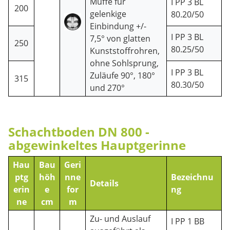
Muffe für
I PP 3 BL
200
gelenkige
80.20/50
Einbindung +/-
I PP 3 BL
7,5° von glatten
250
80.25/50
Kunststoffrohren,
ohne Sohlsprung,
I PP 3 BL
Zuläufe 90°, 180°
315
80.30/50
und 270°
Schachtboden DN 800 -
abgewinkeltes Hauptgerinne
Hau
Bau
Geri
ptg
höh
nne
Bezeichnu
Details
erin
e
for
ng
ne
cm
m
Zu- und Auslauf
I PP 1 BB