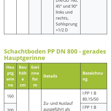
DN/OD 160,
45° und 90°
links und
rechts,
Sohlsprung
+1/2 D
Schachtboden PP DN 800 - gerades
Hauptgerinne
Hau
Bau
Geri
ptg
höh
nne
Bezeichnu
Details
erin
e
for
ng
ne
cm
m
I PP 1 B
160
80.15/50
Zu- und Auslauf
I PP 1 B
ausgeführt als
200