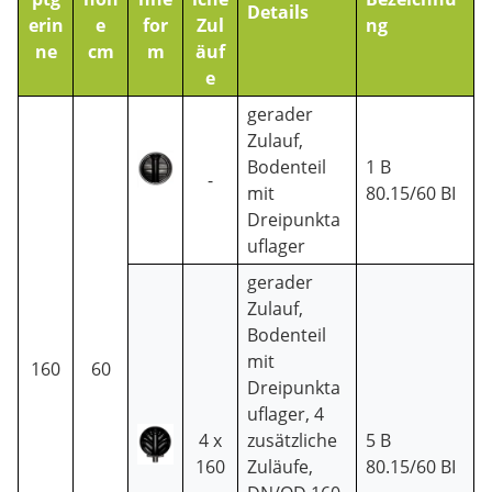
Details
erin
e
for
Zul
ng
ne
cm
m
äuf
e
gerader
Zulauf,
Bodenteil
1 B
-
mit
80.15/60 BI
Dreipunkta
uflager
gerader
Zulauf,
Bodenteil
mit
160
60
Dreipunkta
uflager, 4
4 x
zusätzliche
5 B
160
Zuläufe,
80.15/60 BI