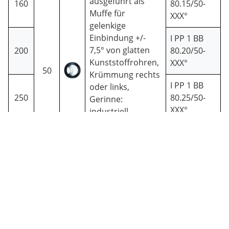
ausgeführt als
160
80.15/50-
Muffe für
XXX°
gelenkige
Einbindung +/-
I PP 1 BB
7,5° von glatten
200
80.20/50-
Kunststoffrohren,
XXX°
50
Krümmung rechts
I PP 1 BB
oder links,
250
80.25/50-
Gerinne:
XXX°
industriell
gefertigt, nahtlos
I PP 1 BB
abgewinkelt (nicht
315
80.30/50-
segmentiert),
XXX°
Gefälle max. 6,5 %