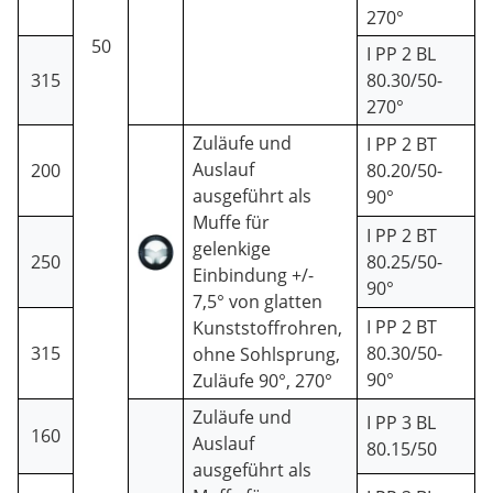
270°
50
I PP 2 BL
315
80.30/50-
270°
Zuläufe und
I PP 2 BT
Auslauf
200
80.20/50-
ausgeführt als
90°
Muffe für
I PP 2 BT
gelenkige
250
80.25/50-
Einbindung +/-
90°
7,5° von glatten
I PP 2 BT
Kunststoffrohren,
315
80.30/50-
ohne Sohlsprung,
90°
Zuläufe 90°, 270°
Zuläufe und
I PP 3 BL
160
Auslauf
80.15/50
ausgeführt als