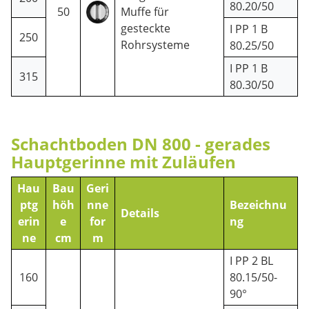
80.20/50
50
Muffe für
gesteckte
I PP 1 B
250
Rohrsysteme
80.25/50
I PP 1 B
315
80.30/50
Schachtboden DN 800 - gerades
Hauptgerinne mit Zuläufen
Hau
Bau
Geri
ptg
höh
nne
Bezeichnu
Details
erin
e
for
ng
ne
cm
m
I PP 2 BL
160
80.15/50-
90°