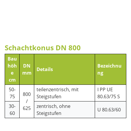
Schachtkonus DN 800
Bau
höh
DN
Bezeichnu
Details
e
mm
ng
cm
50-
teilenzentrisch, mit
I PP UE
800
75
Steigstufen
80.63/75 S
/
30-
zentrisch, ohne
625
U 80.63/60
60
Steigstufen