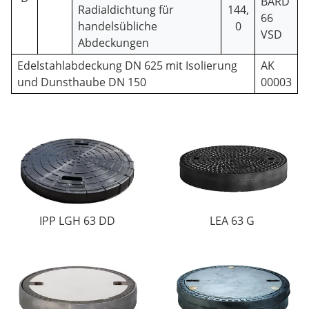
BARD
Radialdichtung für
144,
66
handelsübliche
0
VSD
Abdeckungen
Edelstahlabdeckung DN 625 mit Isolierung
AK
und Dunsthaube DN 150
00003
IPP LGH 63 DD
LEA 63 G