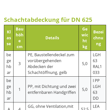
Schachtabdeckung für DN 625
Bau
Ge
Kl
Bezei
höh
wic
as
Details
chnu
e
ht
se
ng
cm
kg
be
PE, Baustellendeckel zum
LGH
ge
vorübergehenden
63
3
5,0
hb
Abdecken der
RAL1
ar
Schachtöffnung, gelb
033
be
I PP
ge
PP, mit Dichtung und zwei
LGH
1
5,0
hb
entfernbaren Handgriffen
63
ar
DD
GG, ohne Ventilation,mit
LEA
A
4
52,5