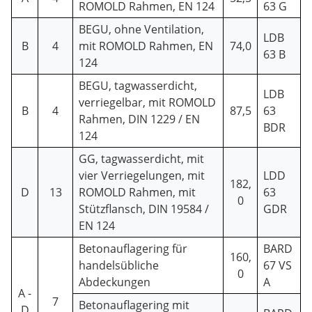
ROMOLD Rahmen, EN 124
63 G
BEGU, ohne Ventilation,
LDB
B
4
mit ROMOLD Rahmen, EN
74,0
63 B
124
BEGU, tagwasserdicht,
LDB
verriegelbar, mit ROMOLD
B
4
87,5
63
Rahmen, DIN 1229 / EN
BDR
124
GG, tagwasserdicht, mit
vier Verriegelungen, mit
LDD
182,
D
13
ROMOLD Rahmen, mit
63
0
Stützflansch, DIN 19584 /
GDR
EN 124
Betonauflagering für
BARD
160,
handelsübliche
67 VS
0
Abdeckungen
A
A -
7
Betonauflagering mit
D