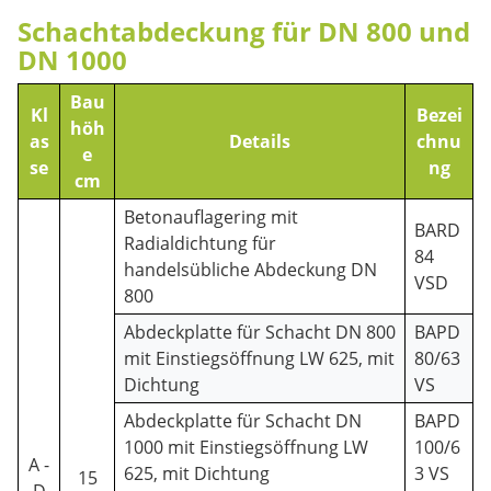
Schachtabdeckung für DN 800 und
DN 1000
Bau
Kl
Bezei
höh
as
Details
chnu
e
se
ng
cm
Betonauflagering mit
BARD
Radialdichtung für
84
handelsübliche Abdeckung DN
VSD
800
Abdeckplatte für Schacht DN 800
BAPD
mit Einstiegsöffnung LW 625, mit
80/63
Dichtung
VS
Abdeckplatte für Schacht DN
BAPD
1000 mit Einstiegsöffnung LW
100/6
A -
625, mit Dichtung
3 VS
15