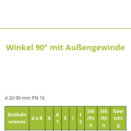
Winkel 90° mit Außengewinde
d 20-90 mm PN 16
Stk
Stk
Gew
Artikeln
A
I
d x R
A
E
I
/Pc
/Kt
icht
ummer
1
2
k
n
g