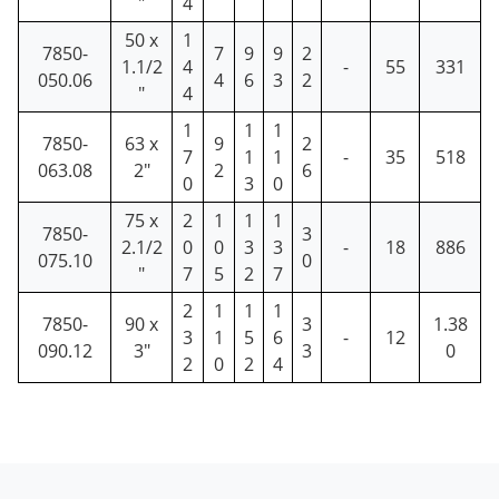
"
4
50 x
1
7850-
7
9
9
2
1.1/2
4
-
55
331
050.06
4
6
3
2
"
4
1
1
1
7850-
63 x
9
2
7
1
1
-
35
518
063.08
2"
2
6
0
3
0
75 x
2
1
1
1
7850-
3
2.1/2
0
0
3
3
-
18
886
075.10
0
"
7
5
2
7
2
1
1
1
7850-
90 x
3
1.38
3
1
5
6
-
12
090.12
3"
3
0
2
0
2
4