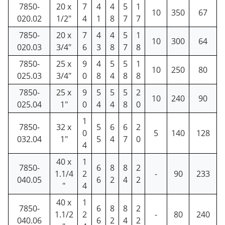
7850-
20 x
7
4
4
5
1
10
350
67
020.02
1/2"
4
1
8
7
7
7850-
20 x
7
4
4
5
1
10
300
64
020.03
3/4"
6
3
8
7
8
7850-
25 x
9
4
5
5
1
10
250
80
025.03
3/4"
0
8
4
8
8
7850-
25 x
9
5
5
5
2
10
240
90
025.04
1"
0
4
4
8
0
1
7850-
32 x
5
6
6
2
0
5
140
128
032.04
1"
5
4
7
0
4
40 x
1
7850-
6
8
8
2
1.1/4
2
-
90
233
040.05
6
2
4
2
"
4
40 x
1
7850-
6
8
8
2
1.1/2
2
-
80
240
040.06
6
2
4
2