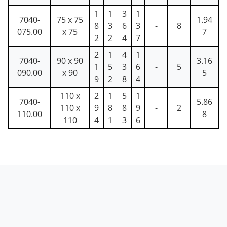
1
1
3
1
7040-
75 x 75
1.94
8
3
6
3
-
8
075.00
x 75
7
2
2
4
7
2
1
4
1
7040-
90 x 90
3.16
1
5
3
6
-
5
090.00
x 90
5
9
2
8
4
110 x
2
1
5
1
7040-
5.86
110 x
9
8
8
9
-
2
110.00
8
110
4
1
3
6