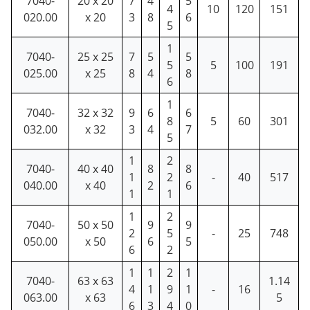
7040-
20 x 20
7
4
5
4
10
120
151
020.00
x 20
3
8
6
5
1
7040-
25 x 25
7
5
5
5
5
100
191
025.00
x 25
8
4
8
6
1
7040-
32 x 32
9
6
6
8
5
60
301
032.00
x 32
3
4
7
5
1
2
7040-
40 x 40
8
8
1
2
-
40
517
040.00
x 40
2
6
1
1
1
2
7040-
50 x 50
9
9
2
5
-
25
748
050.00
x 50
6
5
6
2
1
1
2
1
7040-
63 x 63
1.14
4
1
9
1
-
16
063.00
x 63
5
6
3
4
0