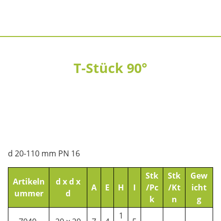
T-Stück 90°
d 20-110 mm PN 16
Stk
Stk
Gew
Artikeln
d x d x
A
E
H
I
/Pc
/Kt
icht
ummer
d
k
n
g
1