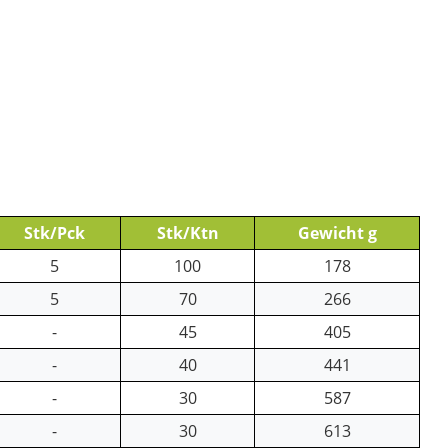
Stk/Pck
Stk/Ktn
Gewicht g
5
100
178
5
70
266
-
45
405
-
40
441
-
30
587
-
30
613