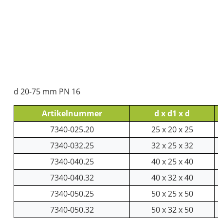
d 20-75 mm PN 16
Artikelnummer
d x d1 x d
7340-025.20
25 x 20 x 25
7340-032.25
32 x 25 x 32
7340-040.25
40 x 25 x 40
7340-040.32
40 x 32 x 40
7340-050.25
50 x 25 x 50
7340-050.32
50 x 32 x 50