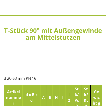
T-Stück 90° mit Außengewinde
am Mittelstutzen
d 20-63 mm PN 16
St
St
Artikel
Ge
d x R x
I
k/
k/
numme
A
E
H
I
wic
d
2
Pc
Kt
r
ht g
k
n