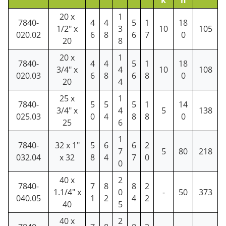
20 x
1
7840-
4
4
5
1
18
1/2" x
3
10
105
020.02
6
8
6
7
0
20
8
20 x
1
7840-
4
4
5
1
18
3/4" x
4
10
108
020.03
6
8
6
8
0
20
4
25 x
1
7840-
5
5
5
1
14
3/4" x
4
5
138
025.03
0
4
8
8
0
25
6
1
7840-
32 x 1"
5
6
6
2
7
5
80
218
032.04
x 32
8
4
7
0
0
40 x
2
7840-
7
8
8
2
1.1/4" x
0
-
50
373
040.05
1
2
4
2
40
5
40 x
2