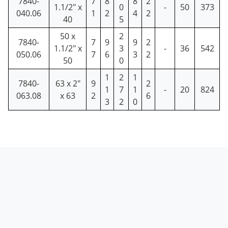
7840-
7
8
8
2
1.1/2" x
0
-
50
373
040.06
1
2
4
2
40
5
50 x
2
7840-
7
9
9
2
1.1/2" x
3
-
36
542
050.06
7
6
3
2
50
0
1
2
1
7840-
63 x 2"
9
2
1
7
1
-
20
824
063.08
x 63
2
6
3
2
0