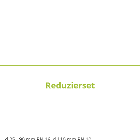
Reduzierset
d 25 - 90 mm PN 16, d 110 mm PN 10