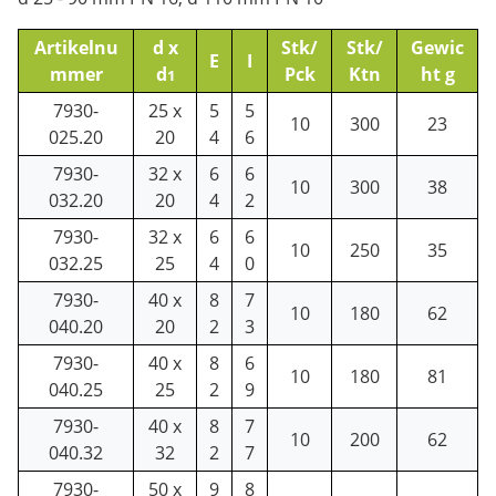
Artikelnu
d x
Stk/
Stk/
Gewic
E
I
mmer
d
Pck
Ktn
ht g
1
7930-
25 x
5
5
10
300
23
025.20
20
4
6
7930-
32 x
6
6
10
300
38
032.20
20
4
2
7930-
32 x
6
6
10
250
35
032.25
25
4
0
7930-
40 x
8
7
10
180
62
040.20
20
2
3
7930-
40 x
8
6
10
180
81
040.25
25
2
9
7930-
40 x
8
7
10
200
62
040.32
32
2
7
7930-
50 x
9
8