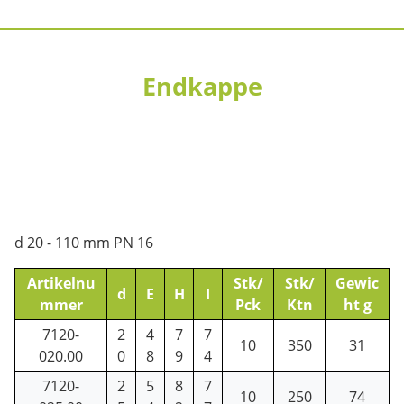
Endkappe
d 20 - 110 mm PN 16
Artikelnu
Stk/
Stk/
Gewic
d
E
H
I
mmer
Pck
Ktn
ht g
7120-
2
4
7
7
10
350
31
020.00
0
8
9
4
7120-
2
5
8
7
10
250
74