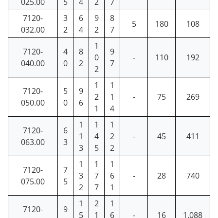
025.00
5
4
2
7
7120-
3
6
9
8
5
180
108
032.00
2
4
2
7
1
7120-
4
8
9
0
-
110
192
040.00
0
2
7
2
1
1
7120-
5
9
2
1
-
75
269
050.00
0
6
1
4
1
1
1
7120-
6
1
4
2
-
45
411
063.00
3
3
5
2
1
1
1
7120-
7
3
7
6
-
28
740
075.00
5
2
7
1
1
2
1
7120-
9
5
1
6
-
16
1.088