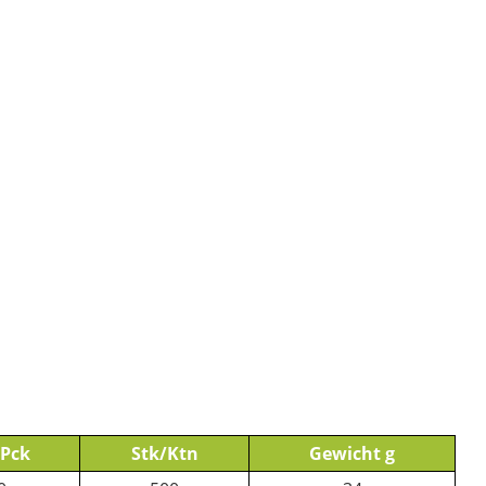
/Pck
Stk/Ktn
Gewicht g