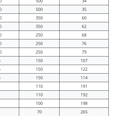
0
500
34
0
500
35
0
350
60
0
350
62
0
250
68
0
250
76
0
250
79
5
150
107
5
150
122
5
150
114
110
191
110
192
100
198
70
265