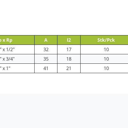
p x Rp
A
I2
Stk/Pck
" x 1/2"
32
17
10
" x 3/4"
35
18
10
" x 1"
41
21
10