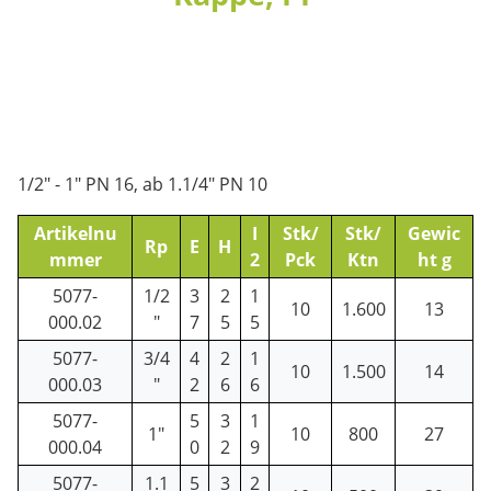
1/2" - 1" PN 16, ab 1.1/4" PN 10
Artikelnu
I
Stk/
Stk/
Gewic
Rp
E
H
mmer
2
Pck
Ktn
ht g
5077-
1/2
3
2
1
10
1.600
13
000.02
"
7
5
5
5077-
3/4
4
2
1
10
1.500
14
000.03
"
2
6
6
5077-
5
3
1
1"
10
800
27
000.04
0
2
9
5077-
1.1
5
3
2