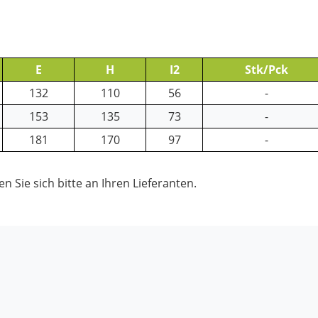
E
H
I2
Stk/Pck
132
110
56
-
153
135
73
-
181
170
97
-
 Sie sich bitte an Ihren Lieferanten.