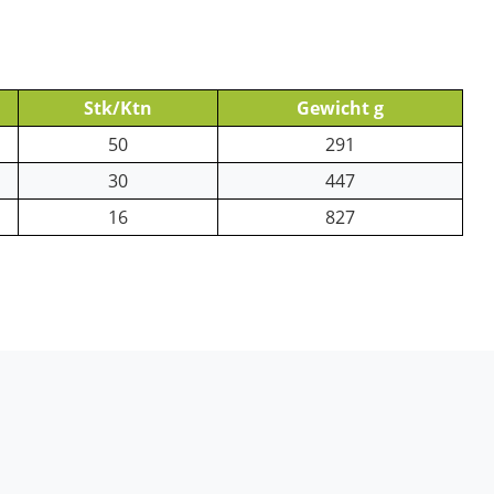
Stk/Ktn
Gewicht g
50
291
30
447
16
827