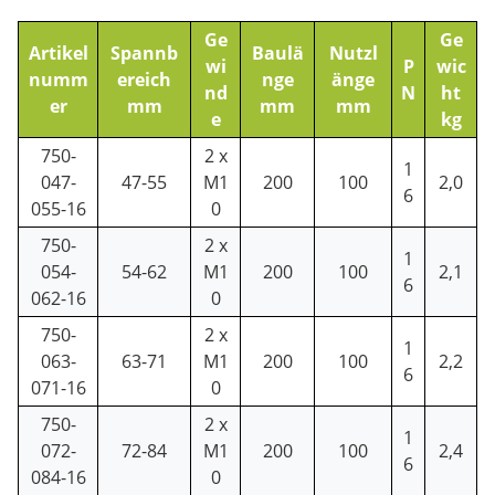
Ge
Ge
Artikel
Spannb
Baulä
Nutzl
wi
P
wic
numm
ereich
nge
änge
nd
N
ht
er
mm
mm
mm
e
kg
750-
2 x
1
047-
47-55
M1
200
100
2,0
6
055-16
0
750-
2 x
1
054-
54-62
M1
200
100
2,1
6
062-16
0
750-
2 x
1
063-
63-71
M1
200
100
2,2
6
071-16
0
750-
2 x
1
072-
72-84
M1
200
100
2,4
6
084-16
0