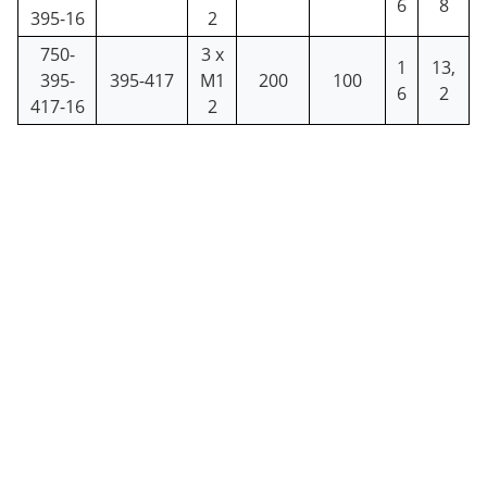
6
8
395-16
2
750-
3 x
1
13,
395-
395-417
M1
200
100
6
2
417-16
2
WERKSTOFF
Gehäuse Edelstahl AISI 304 L / DIN 1.4307
Dichtung aus EPDM (Trinkwasser)
Schrauben AISI 304 / DIN 1.4301
Bolzen AISI 304 L / DIN 1.4307