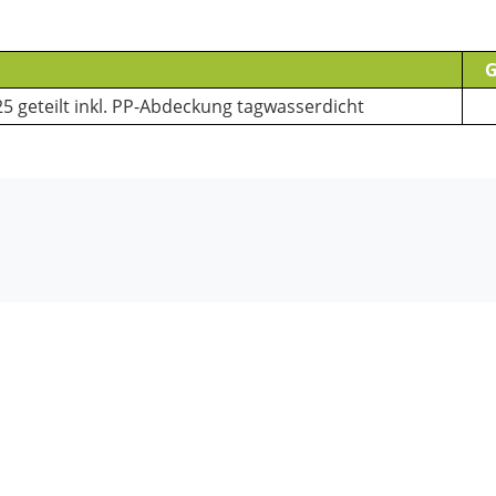
G
 geteilt inkl. PP-Abdeckung tagwasserdicht
rich Ebner GmbH. | Münchner Bundesstraße 116 | 5020 Sa
+43 662 627 628–0
|
info(xmsAt)friedrich-ebner(xmsDot)at
Datenschutz
|
Impressum
|
AGB
|
Anfahrt