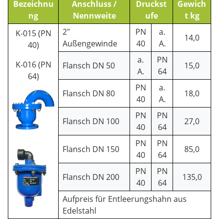
Bezeichnu
Anschluss /
Druckst
Gewich
ng
Nennweite
ufe
t kg
2"
PN
a.
K-015 (PN
14,0
Außengewinde
40
A.
40)
a.
PN
K-016 (PN
Flansch DN 50
15,0
A.
64
64)
PN
a.
Flansch DN 80
18,0
40
A.
PN
PN
Flansch DN 100
27,0
40
64
PN
PN
Flansch DN 150
85,0
40
64
PN
PN
Flansch DN 200
135,0
40
64
Aufpreis für Entleerungshahn aus
Edelstahl