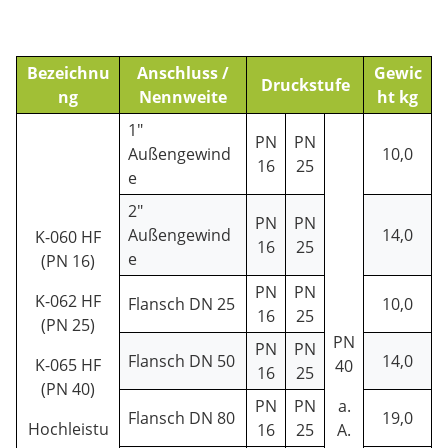
Bezeichnu
Anschluss /
Gewic
Druckstufe
ng
Nennweite
ht kg
1"
PN
PN
Außengewind
10,0
16
25
e
2"
PN
PN
Außengewind
14,0
K-060 HF
16
25
e
(PN 16)
PN
PN
K-062 HF
Flansch DN 25
10,0
16
25
(PN 25)
PN
PN
PN
Flansch DN 50
14,0
K-065 HF
40
16
25
(PN 40)
PN
PN
a.
Flansch DN 80
19,0
Hochleistu
16
25
A.