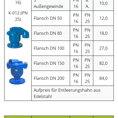
3"
PN
a.
16)
10,0
Außengewinde
16
A.
K-012 (PN
PN
PN
Flansch DN 50
12,0
25)
16
25
PN
PN
Flansch DN 80
18,0
16
25
PN
PN
Flansch DN 100
27,0
16
25
PN
PN
Flansch DN 150
82,0
16
25
PN
PN
Flansch DN 200
84,0
16
25
Aufpreis für Entleerungshahn aus
Edelstahl