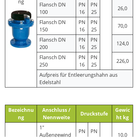
ng
Flansch DN
PN
PN
26,0
100
16
25
Flansch DN
PN
PN
70,0
150
16
25
Flansch DN
PN
PN
124,0
200
16
25
Flansch DN
PN
PN
226,0
250
16
25
Aufpreis für Entleerungshahn aus
Edelstahl
Bezeichnu
Anschluss /
Gewic
Druckstufe
ng
Nennweite
ht kg
1"
PN
PN
Außengewind
10,0